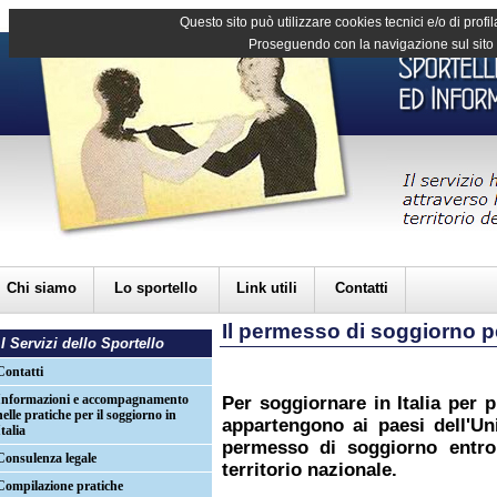
Questo sito può utilizzare cookies tecnici e/o di profil
Proseguendo con la navigazione sul sito d
Chi siamo
Lo sportello
Link utili
Contatti
Il permesso di soggiorno p
I Servizi dello Sportello
Contatti
Informazioni e accompagnamento
Per soggiornare in Italia per p
nelle pratiche per il soggiorno in
appartengono ai paesi dell'Un
Italia
permesso di soggiorno entro 
Consulenza legale
territorio nazionale.
Compilazione pratiche