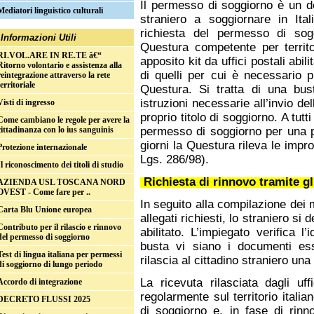
Il permesso di soggiorno è un d
Mediatori linguistico culturali
straniero a soggiornare in It
richiesta del permesso di sog
Informazioni Utili
Questura competente per territo
RI.VOL.ARE IN RE.TE â€“
apposito kit da uffici postali abil
Ritorno volontario e assistenza alla
di quelli per cui è necessario p
reintegrazione attraverso la rete
territoriale
Questura. Si tratta di una bus
istruzioni necessarie all’invio del
Visti di ingresso
proprio titolo di soggiorno. A tutti
Come cambiano le regole per avere la
permesso di soggiorno per una p
cittadinanza con lo ius sanguinis
giorni la Questura rileva le impro
Protezione internazionale
Lgs. 286/98).
Il riconoscimento dei titoli di studio
Richiesta di rinnovo tramite gli
AZIENDA USL TOSCANA NORD
OVEST - Come fare per ..
In seguito alla compilazione dei m
Carta Blu Unione europea
allegati richiesti, lo straniero si
Contributo per il rilascio e rinnovo
abilitato. L’impiegato verifica l
del permesso di soggiorno
busta vi siano i documenti esse
Test di lingua italiana per permessi
rilascia al cittadino straniero una
di soggiorno di lungo periodo
La ricevuta rilasciata dagli uf
Accordo di integrazione
regolarmente sul territorio itali
DECRETO FLUSSI 2025
di soggiorno e, in fase di rinn