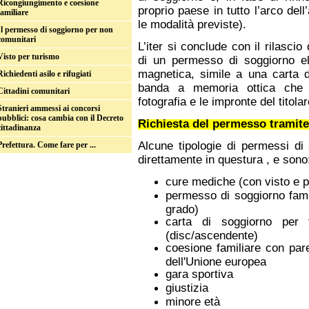
Ricongiungimento e coesione
proprio paese in tutto l’arco de
familiare
le modalità previste).
Il permesso di soggiorno per non
comunitari
L’iter si conclude con il rilasc
Visto per turismo
di un permesso di soggiorno ele
magnetica, simile a una carta 
Richiedenti asilo e rifugiati
banda a memoria ottica che c
Cittadini comunitari
fotografia e le impronte del titolar
Stranieri ammessi ai concorsi
pubblici: cosa cambia con il Decreto
Richiesta del permesso tramite
cittadinanza
Alcune tipologie di permessi di
Prefettura. Come fare per ...
direttamente in questura , e sono
cure mediche (con visto e 
permesso di soggiorno familia
grado)
carta di soggiorno per fa
(disc/ascendente)
coesione familiare con pare
dell'Unione europea
gara sportiva
giustizia
minore età