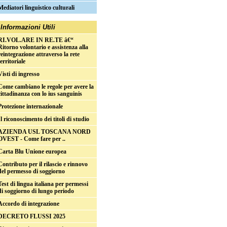
Mediatori linguistico culturali
Informazioni Utili
RI.VOL.ARE IN RE.TE â€“
Ritorno volontario e assistenza alla
reintegrazione attraverso la rete
territoriale
Visti di ingresso
Come cambiano le regole per avere la
cittadinanza con lo ius sanguinis
Protezione internazionale
Il riconoscimento dei titoli di studio
AZIENDA USL TOSCANA NORD
OVEST - Come fare per ..
Carta Blu Unione europea
Contributo per il rilascio e rinnovo
del permesso di soggiorno
Test di lingua italiana per permessi
di soggiorno di lungo periodo
Accordo di integrazione
DECRETO FLUSSI 2025