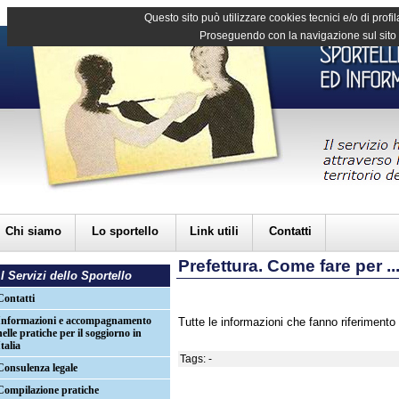
Questo sito può utilizzare cookies tecnici e/o di profil
Proseguendo con la navigazione sul sito d
Chi siamo
Lo sportello
Link utili
Contatti
Prefettura. Come fare per ..
I Servizi dello Sportello
Contatti
Informazioni e accompagnamento
Tutte le informazioni che fanno riferimento 
nelle pratiche per il soggiorno in
Italia
Tags: -
Consulenza legale
Compilazione pratiche