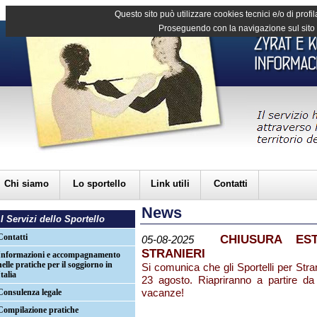
Questo sito può utilizzare cookies tecnici e/o di profil
Proseguendo con la navigazione sul sito d
Chi siamo
Lo sportello
Link utili
Contatti
News
I Servizi dello Sportello
Contatti
CHIUSURA ES
05-08-2025
STRANIERI
Informazioni e accompagnamento
nelle pratiche per il soggiorno in
Si comunica che gli Sportelli per Stran
Italia
23 agosto. Riapriranno a partire d
vacanze!
Consulenza legale
Compilazione pratiche