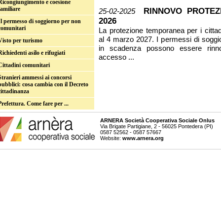
Ricongiungimento e coesione
familiare
RINNOVO PROTEZ
25-02-2025
2026
Il permesso di soggiorno per non
comunitari
La protezione temporanea per i cittadin
al 4 marzo 2027. I permessi di soggi
Visto per turismo
in scadenza possono essere rinno
Richiedenti asilo e rifugiati
accesso ...
Cittadini comunitari
Stranieri ammessi ai concorsi
pubblici: cosa cambia con il Decreto
cittadinanza
Prefettura. Come fare per ...
ARNERA Società Cooperativa Sociale Onlus
Via Brigate Partigiane, 2 - 56025 Pontedera (PI)
0587 52562 - 0587 57667
Website:
www.arnera.org